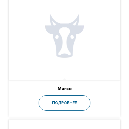
Ангусы
Герефорды
Вагю
Симментальская порода
Шароле
Лимузины
МЯСНЫЕ БЫКИ ДЛЯ МОЛОЧНЫХ СТАД
ПОИСК БЫКОВ ПО НОМЕРУ ИЛИ КЛИЧКЕ
Marco
РАСХОДНЫЕ МАТЕРИАЛЫ И
ОБОРУДОВАНИЕ
ПОДРОБНЕЕ