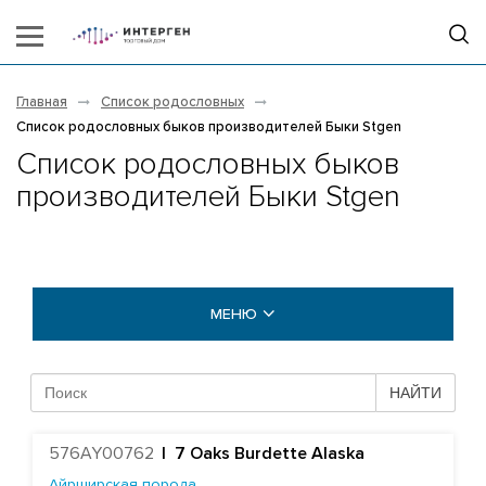
Главная
Список родословных
Список родословных быков производителей Быки Stgen
Список родословных быков
производителей Быки Stgen
МЕНЮ
БЫКИ COGENT
НАЙТИ
БЫКИ STGEN
576AY00762
|
7 Oaks Burdette Alaska
Абердин-ангусская порода
Айрширская порода