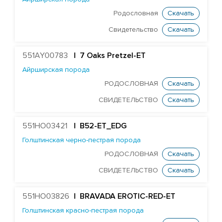
Айрширская порода
Родословная
Скачать
Голштинская красно-пестрая порода
Свидетельство
Скачать
Голштинская черно-пестрая порода
551AY00783
| 7 Oaks Pretzel-ET
Джерсейская порода
Айрширская порода
Порода Вагю
РОДОСЛОВНАЯ
Скачать
СВИДЕТЕЛЬСТВО
Скачать
551HO03421
| B52-ET_EDG
Голштинская черно-пестрая порода
РОДОСЛОВНАЯ
Скачать
СВИДЕТЕЛЬСТВО
Скачать
551HO03826
| BRAVADA EROTIC-RED-ET
Голштинская красно-пестрая порода