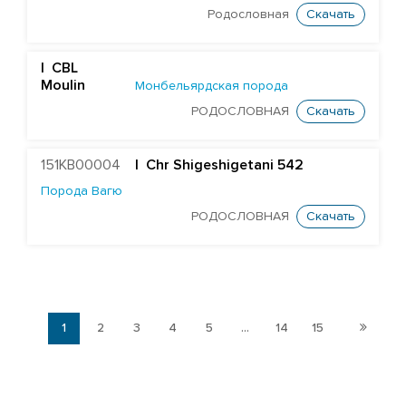
Родословная
Скачать
| CBL
Moulin
Монбельярдская порода
РОДОСЛОВНАЯ
Скачать
151KB00004
| Chr Shigeshigetani 542
Порода Вагю
РОДОСЛОВНАЯ
Скачать
1
2
3
4
5
...
14
15