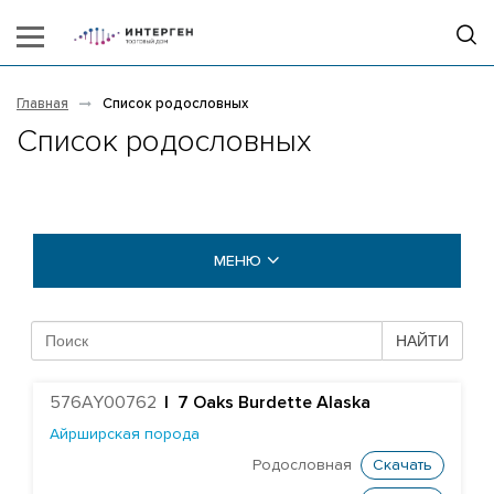
Главная
Список родословных
Список родословных
МЕНЮ
БЫКИ COGENT
НАЙТИ
Абердин-ангусская порода
576AY00762
|
7 Oaks Burdette Alaska
Rawburn Enigmatic P886
Айрширская порода
Wall Royal Leo
Родословная
Скачать
Thrunton Picador