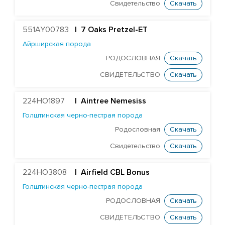
Свидетельство
Скачать
Hawkley Red Zavier P722
Oakchurch De Admiral Р164
551AY00783
| 7 Oaks Pretzel-ET
Rawburn Black Bush S240 (ET)
Айрширская порода
РОДОСЛОВНАЯ
Скачать
Angus 8th of Dunvegan
СВИДЕТЕЛЬСТВО
Скачать
Rawburn Ettrick
Mosshall Red Evolution
224HO1897
|
Aintree Nemesiss
Голштинская черно-пестрая порода
Айрширская порода
Родословная
Скачать
Британская голубая порода
Свидетельство
Скачать
Британская фризская порода
Герефордская порода
224HO3808
| Airfield CBL Bonus
Голштинская красно-пестрая порода
Голштинская черно-пестрая порода
Голштинская черно-пестрая порода
РОДОСЛОВНАЯ
Скачать
Джерсейская порода
СВИДЕТЕЛЬСТВО
Скачать