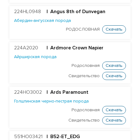
Монбельярдская порода
224HL0948
| Angus 8th of Dunvegan
Порода Вагю
Абердин-ангусская порода
Скандинавская-красная порода
РОДОСЛОВНАЯ
Скачать
Шаролезская порода
Шортгорнская порода
224A2020
|
Ardmore Crown Napier
Айрширская порода
БЫКИ STGEN
Родословная
Скачать
Свидетельство
Скачать
224HO3002
|
Ards Paramount
Голштинская черно-пестрая порода
Родословная
Скачать
Свидетельство
Скачать
551HO03421
| B52-ET_EDG