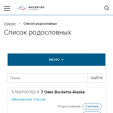
Главная
Список родословных
Список родословных
МЕНЮ
БЫКИ COGENT
НАЙТИ
БЫКИ STGEN
576AY00762
|
7 Oaks Burdette Alaska
Абердин-ангусская порода
Айрширская порода
Айрширская порода
Родословная
Скачать