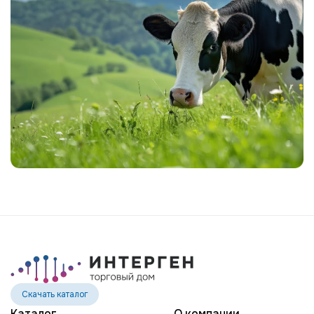
MR SPRING NIGHTHAWK-ET
MR MT NIGHTLIFE 31444-ET
MR TROY NIGHTSTICK 61156-ET
MR SPRING NOBLE 2-ETN
MR SUPERHERO NOLAN-ET
MR WINGS NORTON-ET
EDG DIRECTOR OPTIC-ET
POTTERS-FIELD PAVETHEWAY-TW
BTS-MARCY PETULA PING-ET
ST GEN NOBLE PONCHO
OCD CHARLEY RANGER-ET
ST GEN R-HAZE RAPID-ET
TEEMAR MODESTY RATE-ET
Скачать каталог
GENOSOURCE DELTA REGMA-ET
Каталог
О компании