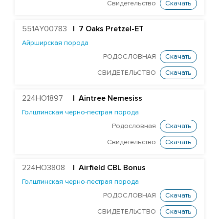
Голштинская красно-пестрая порода
Свидетельство
Скачать
Голштинская черно-пестрая порода
551AY00783
| 7 Oaks Pretzel-ET
ST Genomicpro Dealer-ET
Айрширская порода
Mr Dds Mt Hondo 54778-ET
РОДОСЛОВНАЯ
Скачать
Farnear-Tr Mega-Show-TW
СВИДЕТЕЛЬСТВО
Скачать
X Farnear Delco Picante-ET
Farnear Mega-Man 119-ET
224HO1897
|
Aintree Nemesiss
Голштинская черно-пестрая порода
Mr Mega-Dare 54596-ET
Родословная
Скачать
X DF Supersire Pledge-ET
Свидетельство
Скачать
X Redrock-View Klutch-ET
EDG Coin Reuben 25004-ET
224HO3808
| Airfield CBL Bonus
ST Gen Noble Abbotsford
Голштинская черно-пестрая порода
KCCK Pet Adidas-Red-ET
РОДОСЛОВНАЯ
Скачать
ST Genomicpro Apollo-Ets
СВИДЕТЕЛЬСТВО
Скачать