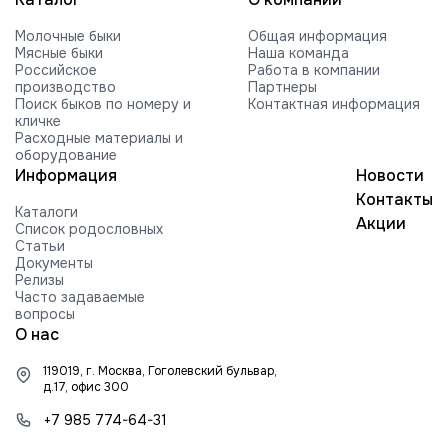
VOGUE REVIVAL-RED-ET
Молочные быки
Общая информация
HILMAR C ROCKFORD-ET
Мясные быки
Наша команда
Российское
Работа в компании
FARNEAR-BH MOGUL ROCKY-ET
производство
Партнеры
Поиск быков по номеру и
Контактная информация
FARNEAR ROXY B 54505-ET G +2416
кличке
840003010353252 99%RHA-NA
Расходные материалы и
Edg RUBICON-ET
оборудование
Информация
Новости
EDG COIN RUEBEN 25004-ET
Контакты
Каталоги
BUTLERVIEW SHUT-OUT-ET
Акции
Список родословных
Статьи
BRYHILL SOCRATES P-ETN
Документы
Релизы
TRAMILDA MISSO SOLO-ET
Часто задаваемые
вопросы
EDG PRE STANLEY 25021-ET
О нас
MR PB STRATAGY PP 71035-ET
119019, г. Москва, Гоголевский бульвар,
DELICIOUS H-NOON TAMPA-ET
д.17, офис 300
HARTFORD RUBI-TAZ-ET
+7 985 774-64-31
FARNEAR-TJR-BH TORQUE-ET