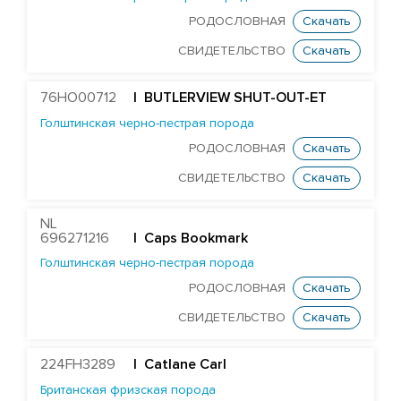
RONELEE MIDNIGHT DETOUR-ET
РОДОСЛОВНАЯ
Скачать
T-GEN-AC DIXIELAND-ET
СВИДЕТЕЛЬСТВО
Скачать
ST GEN NOBLE DUBAI-ET
ST GEN MT EDGE 67446-ET
76HO00712
| BUTLERVIEW SHUT-OUT-ET
STANTONS ELAPSE 6815-ET
Голштинская черно-пестрая порода
РОДОСЛОВНАЯ
Скачать
T-GEN-AC DIXIE EXPOSURE-ET
СВИДЕТЕЛЬСТВО
Скачать
FARNEAR-TBR-BH FLAMER-ET
ST GEN DW GALILEO-ET
NL
EDG JABIR GAMBLER 57455-ET
696271216
| Caps Bookmark
Голштинская черно-пестрая порода
EDG TANGO GASKET 57590-ET
РОДОСЛОВНАЯ
Скачать
ST GENOMICPRO GRANT-ET
СВИДЕТЕЛЬСТВО
Скачать
FARNEAR HAMMOND-ET
MR D-WORTH BRISTOL-ET
224FH3289
| Catlane Carl
LEXVOLD SS CAHILL-ET
Британская фризская порода