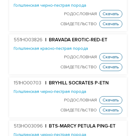
HURTGENLEA RICHARD CHARL-ET
Голштинская черно-пестрая порода
STANTONS SNOWMAN EA COLTON-ET
РОДОСЛОВНАЯ
Скачать
TJR DIRECTOR CONTROLLER-ET
СВИДЕТЕЛЬСТВО
Скачать
Edg Butler Corsair 60022-ET
551HO03826
| BRAVADA EROTIC-RED-ET
EDG UNO DAREDEVIL 8369-ET
Голштинская красно-пестрая порода
TJR DUKE DAWSON-ET
РОДОСЛОВНАЯ
Скачать
MR DAYTIME 1447-ET
СВИДЕТЕЛЬСТВО
Скачать
Mr Nom DECKER 54304-ET
MR SUPERHERO DEDICATE-ET
151HO00703
| BRYHILL SOCRATES P-ETN
MR OAK DELCO 57279-ET
Голштинская черно-пестрая порода
DELICIOUS 79951-ET
РОДОСЛОВНАЯ
Скачать
Farnear Delta-Beta 241-ET
СВИДЕТЕЛЬСТВО
Скачать
FARNEAR-BH DELTA-GAMMA-ET
513HO03096
| BTS-MARCY PETULA PING-ET
MR UNO DESIGN 1428-ET
Голштинская черно-пестрая порода