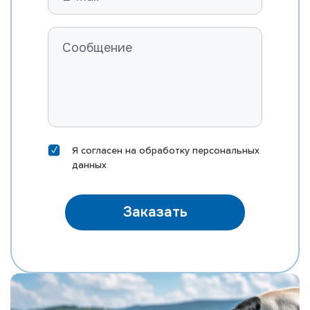
ROSYLANE-LLC SS MARVEL-ET
FARNEAR B-BOB MASTER-ET
RI-VAL-RE MOD MCCORD-P-ET
ST GEN MEGA-RAM 10406-ET
ST GEN MEGA-SNAP 10388-ET
EDG DIRECTOR MEINO-ET
DELICIOUS HN METZ-ET
Я согласен на
обработку персональных
MORNINGVIEW MIXTURE-ET
данных
EDG KB MOXI 31167-ET
MR SILVER NAUTICAL-ET
Заказать
MR NOBLE NEPOLEAN
MR M-DUKE NEWTON-ET
MR SUPERHERO NEXUS-ET
MR RUBICON NICHE-ET