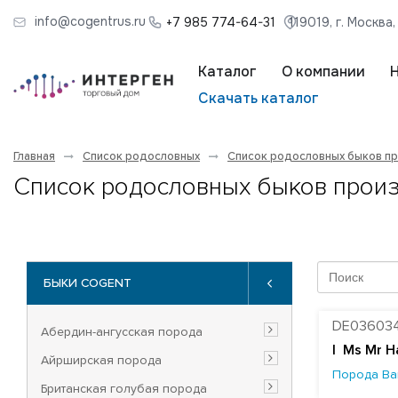
info@cogentrus.ru
+7 985 774-64-31
119019, г. Москва
Каталог
О компании
Скачать каталог
Главная
Список родословных
Список родословных быков п
Список родословных быков прои
БЫКИ COGENT
DE03603
Абердин-ангусская порода
| Ms Mr H
Айрширская порода
Порода Ва
Британская голубая порода