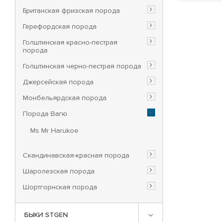
Британская фризская порода
Герефордская порода
Голштинская красно-пестрая
порода
Голштинская черно-пестрая порода
Джерсейская порода
Монбельярдская порода
Порода Вагю
Ms Mr Harukoe
Скандинавская-красная порода
Шаролезская порода
Шортгорнская порода
БЫКИ STGEN