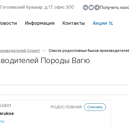
, Гоголевский бульвар, д.17, офис 300
Получить кон
Новости
Информация
Контакты
Акции
роизводителей Cogent
Список родословных быков производителе
зводителей Породы Вагю
43401
РОДОСЛОВНАЯ
Скачать
arukoe
гю