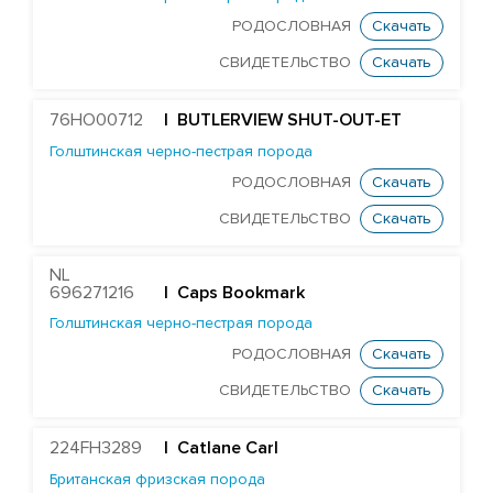
RONELEE MIDNIGHT DETOUR-ET
РОДОСЛОВНАЯ
Скачать
T-GEN-AC DIXIELAND-ET
СВИДЕТЕЛЬСТВО
Скачать
ST GEN NOBLE DUBAI-ET
ST GEN MT EDGE 67446-ET
76HO00712
| BUTLERVIEW SHUT-OUT-ET
STANTONS ELAPSE 6815-ET
Голштинская черно-пестрая порода
РОДОСЛОВНАЯ
Скачать
T-GEN-AC DIXIE EXPOSURE-ET
СВИДЕТЕЛЬСТВО
Скачать
FARNEAR-TBR-BH FLAMER-ET
ST GEN DW GALILEO-ET
NL
EDG JABIR GAMBLER 57455-ET
696271216
| Caps Bookmark
Голштинская черно-пестрая порода
EDG TANGO GASKET 57590-ET
РОДОСЛОВНАЯ
Скачать
ST GENOMICPRO GRANT-ET
СВИДЕТЕЛЬСТВО
Скачать
FARNEAR HAMMOND-ET
MR D-WORTH BRISTOL-ET
224FH3289
| Catlane Carl
LEXVOLD SS CAHILL-ET
Британская фризская порода