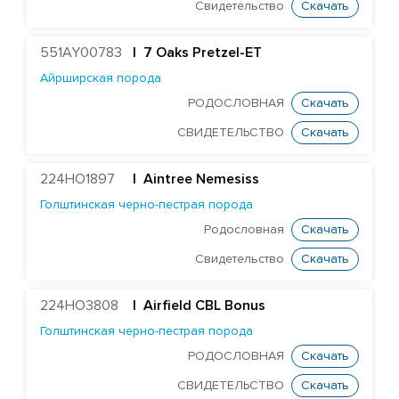
Голштинская красно-пестрая порода
Свидетельство
Скачать
Голштинская черно-пестрая порода
551AY00783
| 7 Oaks Pretzel-ET
ST Genomicpro Dealer-ET
Айрширская порода
Mr Dds Mt Hondo 54778-ET
РОДОСЛОВНАЯ
Скачать
Farnear-Tr Mega-Show-TW
СВИДЕТЕЛЬСТВО
Скачать
X Farnear Delco Picante-ET
Farnear Mega-Man 119-ET
224HO1897
|
Aintree Nemesiss
Голштинская черно-пестрая порода
Mr Mega-Dare 54596-ET
Родословная
Скачать
X DF Supersire Pledge-ET
Свидетельство
Скачать
X Redrock-View Klutch-ET
EDG Coin Reuben 25004-ET
224HO3808
| Airfield CBL Bonus
ST Gen Noble Abbotsford
Голштинская черно-пестрая порода
KCCK Pet Adidas-Red-ET
РОДОСЛОВНАЯ
Скачать
ST Genomicpro Apollo-Ets
СВИДЕТЕЛЬСТВО
Скачать