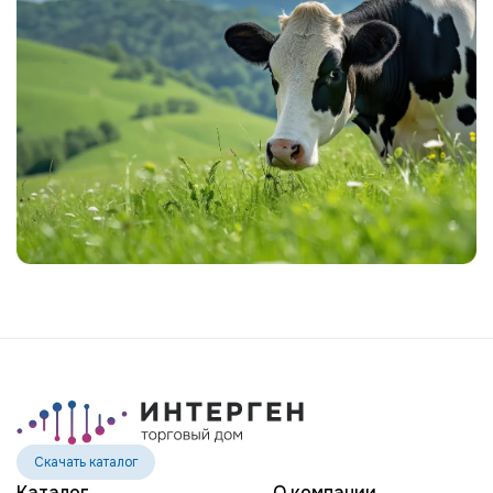
MR SPRING NIGHTHAWK-ET
MR MT NIGHTLIFE 31444-ET
MR TROY NIGHTSTICK 61156-ET
MR SPRING NOBLE 2-ETN
MR SUPERHERO NOLAN-ET
MR WINGS NORTON-ET
EDG DIRECTOR OPTIC-ET
POTTERS-FIELD PAVETHEWAY-TW
BTS-MARCY PETULA PING-ET
ST GEN NOBLE PONCHO
OCD CHARLEY RANGER-ET
ST GEN R-HAZE RAPID-ET
TEEMAR MODESTY RATE-ET
Скачать каталог
GENOSOURCE DELTA REGMA-ET
Каталог
О компании