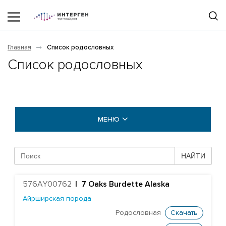
Главная
Список родословных
Список родословных
МЕНЮ
БЫКИ COGENT
НАЙТИ
БЫКИ STGEN
576AY00762
|
7 Oaks Burdette Alaska
Абердин-ангусская порода
Айрширская порода
Айрширская порода
Родословная
Скачать