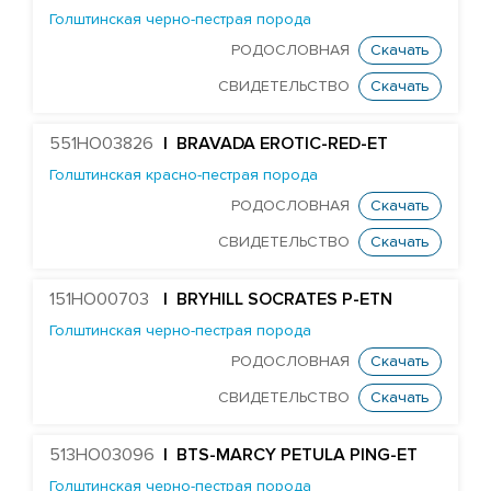
HURTGENLEA RICHARD CHARL-ET
Голштинская черно-пестрая порода
STANTONS SNOWMAN EA COLTON-ET
РОДОСЛОВНАЯ
Скачать
TJR DIRECTOR CONTROLLER-ET
СВИДЕТЕЛЬСТВО
Скачать
Edg Butler Corsair 60022-ET
551HO03826
| BRAVADA EROTIC-RED-ET
EDG UNO DAREDEVIL 8369-ET
Голштинская красно-пестрая порода
TJR DUKE DAWSON-ET
РОДОСЛОВНАЯ
Скачать
MR DAYTIME 1447-ET
СВИДЕТЕЛЬСТВО
Скачать
Mr Nom DECKER 54304-ET
MR SUPERHERO DEDICATE-ET
151HO00703
| BRYHILL SOCRATES P-ETN
MR OAK DELCO 57279-ET
Голштинская черно-пестрая порода
DELICIOUS 79951-ET
РОДОСЛОВНАЯ
Скачать
Farnear Delta-Beta 241-ET
СВИДЕТЕЛЬСТВО
Скачать
FARNEAR-BH DELTA-GAMMA-ET
513HO03096
| BTS-MARCY PETULA PING-ET
MR UNO DESIGN 1428-ET
Голштинская черно-пестрая порода