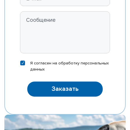
ROSYLANE-LLC SS MARVEL-ET
FARNEAR B-BOB MASTER-ET
RI-VAL-RE MOD MCCORD-P-ET
ST GEN MEGA-RAM 10406-ET
ST GEN MEGA-SNAP 10388-ET
EDG DIRECTOR MEINO-ET
DELICIOUS HN METZ-ET
Я согласен на
обработку персональных
MORNINGVIEW MIXTURE-ET
данных
EDG KB MOXI 31167-ET
MR SILVER NAUTICAL-ET
Заказать
MR NOBLE NEPOLEAN
MR M-DUKE NEWTON-ET
MR SUPERHERO NEXUS-ET
MR RUBICON NICHE-ET