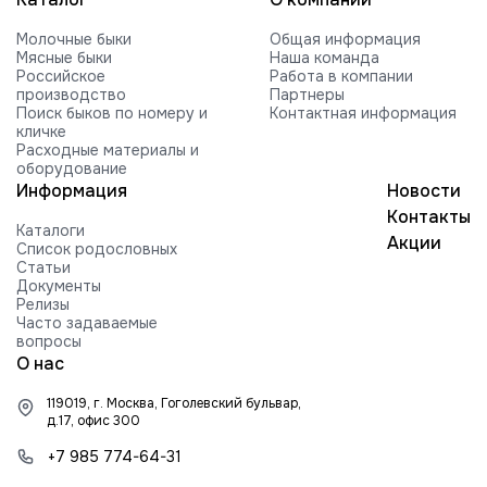
VOGUE REVIVAL-RED-ET
Молочные быки
Общая информация
HILMAR C ROCKFORD-ET
Мясные быки
Наша команда
Российское
Работа в компании
FARNEAR-BH MOGUL ROCKY-ET
производство
Партнеры
Поиск быков по номеру и
Контактная информация
FARNEAR ROXY B 54505-ET G +2416
кличке
840003010353252 99%RHA-NA
Расходные материалы и
Edg RUBICON-ET
оборудование
Информация
Новости
EDG COIN RUEBEN 25004-ET
Контакты
Каталоги
BUTLERVIEW SHUT-OUT-ET
Акции
Список родословных
Статьи
BRYHILL SOCRATES P-ETN
Документы
Релизы
TRAMILDA MISSO SOLO-ET
Часто задаваемые
вопросы
EDG PRE STANLEY 25021-ET
О нас
MR PB STRATAGY PP 71035-ET
119019, г. Москва, Гоголевский бульвар,
DELICIOUS H-NOON TAMPA-ET
д.17, офис 300
HARTFORD RUBI-TAZ-ET
+7 985 774-64-31
FARNEAR-TJR-BH TORQUE-ET