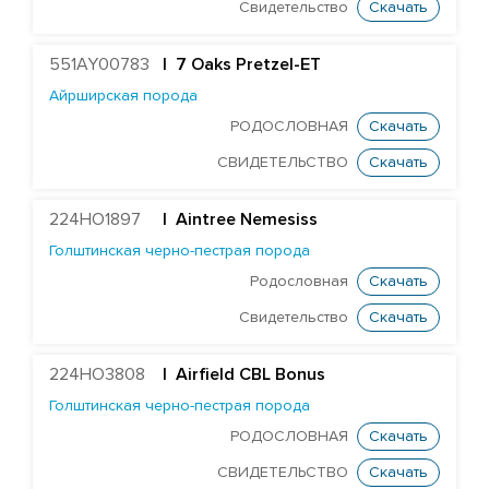
Свидетельство
Скачать
Герефордская порода
Голштинская красно-пестрая порода
551AY00783
| 7 Oaks Pretzel-ET
Голштинская черно-пестрая порода
Айрширская порода
РОДОСЛОВНАЯ
Скачать
Airfield CBL Bonus
СВИДЕТЕЛЬСТВО
Скачать
HighHopes Dr Pepper ET
Farnear Delco Picante-ET
224HO1897
|
Aintree Nemesiss
DF Supersire Pledge-ET
Голштинская черно-пестрая порода
EDG Coin Reuben 25004-ET
Родословная
Скачать
Redrock-View Klutch-ET
Свидетельство
Скачать
Cogent Twist
224HO3808
Curtismill Wintery
| Airfield CBL Bonus
Голштинская черно-пестрая порода
Errolstone Zeus
РОДОСЛОВНАЯ
Скачать
Sahara Baloo
СВИДЕТЕЛЬСТВО
Скачать
DG Albero Blooper