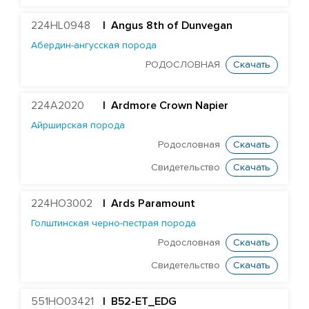
Heavenly Paradise
224HL0948
| Angus 8th of Dunvegan
Caps Bookmark
Абердин-ангусская порода
Dock Conor
РОДОСЛОВНАЯ
Скачать
Wiltor Corvette
Glamour Jabir Craven
224A2020
|
Ardmore Crown Napier
Айрширская порода
Wiltor Cruise
Родословная
Скачать
Southland Delano
Свидетельство
Скачать
Cogent Goodwell
Howend Goodwood
224HO3002
|
Ards Paramount
Sahara Jacob
Голштинская черно-пестрая порода
Halcyon Freestyle
Родословная
Скачать
Shanael Planet Beraka
Свидетельство
Скачать
Cogent Bill
551HO03421
| B52-ET_EDG
Inspired Billion