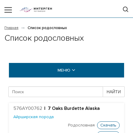
Главная
Список родословных
Список родословных
МЕНЮ
БЫКИ COGENT
НАЙТИ
Абердин-ангусская порода
576AY00762
|
7 Oaks Burdette Alaska
Айрширская порода
Айрширская порода
Британская голубая порода
Родословная
Скачать
Британская фризская порода