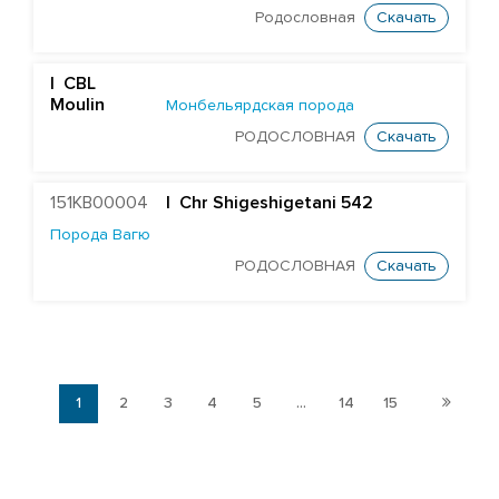
Родословная
Скачать
| CBL
Moulin
Монбельярдская порода
РОДОСЛОВНАЯ
Скачать
151KB00004
| Chr Shigeshigetani 542
Порода Вагю
РОДОСЛОВНАЯ
Скачать
1
2
3
4
5
...
14
15