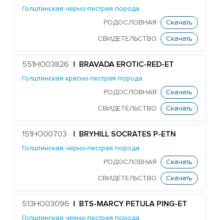
Голштинская черно-пестрая порода
Huijben DG Buick
РОДОСЛОВНАЯ
Скачать
HS Pulsar Chester
СВИДЕТЕЛЬСТВО
Скачать
Koepon Classy 7045
ST Genomicpro Dealer-ET
551HO03826
| BRAVADA EROTIC-RED-ET
Cogent Diego
Голштинская красно-пестрая порода
Wiltor Drummer
РОДОСЛОВНАЯ
Скачать
Newry Barber
СВИДЕТЕЛЬСТВО
Скачать
TW Goodwhone
151HO00703
| BRYHILL SOCRATES P-ETN
Peak Mr Grey
Голштинская черно-пестрая порода
Mr Dds Mt Hondo 54778-ET
РОДОСЛОВНАЯ
Скачать
PrismaGen King George
СВИДЕТЕЛЬСТВО
Скачать
Mr Mega-Dare 54596-ET
Farnear Mega-Man 119-ET
513HO03096
| BTS-MARCY PETULA PING-ET
Farnear-Tr Mega-Show-TW
Голштинская черно-пестрая порода