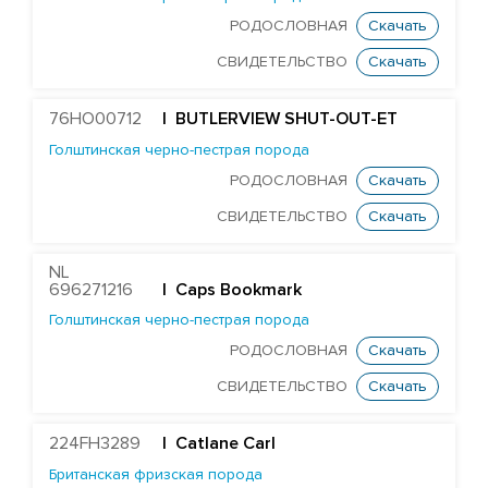
Aintree Nemesiss
РОДОСЛОВНАЯ
Скачать
Ards Paramount
СВИДЕТЕЛЬСТВО
Скачать
Джерсейская порода
76HO00712
| BUTLERVIEW SHUT-OUT-ET
Монбельярдская порода
Голштинская черно-пестрая порода
РОДОСЛОВНАЯ
Скачать
Порода Вагю
СВИДЕТЕЛЬСТВО
Скачать
Скандинавская-красная порода
Шаролезская порода
NL
Шортгорнская порода
696271216
| Caps Bookmark
Голштинская черно-пестрая порода
БЫКИ STGEN
РОДОСЛОВНАЯ
Скачать
СВИДЕТЕЛЬСТВО
Скачать
224FH3289
| Catlane Carl
Британская фризская порода