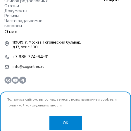
Список родословных
Статьи
Документы
Релизы
Часто задаваемые
вопросы
О нас
119019, г. Москва, Гоголевский бульвар,
д.17, офис 300
+7 985 774-64-31
info@cogentrus.ru
Пользуясь сайтом, вы соглашаетесь с использованием cookies и
политикой конфиденциальности
.
© 2026 ООО «Коджент Рус» Все права защищены.
Разработано
OK
Создание и продвижение сайта