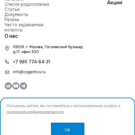
Акции
Список родословных
Статьи
Документы
Релизы
Часто задаваемые
вопросы
О нас
119019, г. Москва, Гоголевский бульвар,
д.17, офис 300
+7 985 774-64-31
info@cogentrus.ru
Пользуясь сайтом, вы соглашаетесь с использованием cookies и
политикой конфиденциальности
.
© 2026 ООО «Коджент Рус» Все права защищены.
Разработано
OK
Создание и продвижение сайта