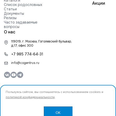
Каталоги
Акции
Список родословных
Статьи
Документы
Релизы
Часто задаваемые
вопросы
О нас
119019, г. Москва, Гоголевский бульвар,
д.17, офис 300
+7 985 774-64-31
info@cogentrus.ru
Пользуясь сайтом, вы соглашаетесь с использованием cookies и
политикой конфиденциальности
.
© 2026 ООО «Коджент Рус» Все права защищены.
Разработано
OK
Создание и продвижение сайта