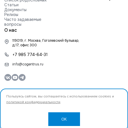
Список родословных
Статьи
Документы
Релизы
Часто задаваемые
вопросы
О нас
119019, г. Москва, Гоголевский бульвар,
д.17, офис 300
+7 985 774-64-31
info@cogentrus.ru
Пользуясь сайтом, вы соглашаетесь с использованием cookies и
политикой конфиденциальности
.
© 2026 ООО «Коджент Рус» Все права защищены.
Разработано
OK
Создание и продвижение сайта