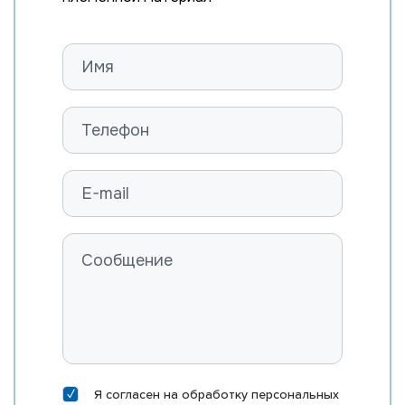
Шортгорнская порода
БЫКИ STGEN
Я согласен на
обработку персональных