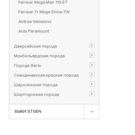
Farnear Mega-Man 119-ET
Farnear-Tr Mega-Show-TW
Aintree Nemesiss
Ards Paramount
Джерсейская порода
Монбельярдская порода
Порода Вагю
Скандинавская-красная порода
Шаролезская порода
Шортгорнская порода
БЫКИ STGEN