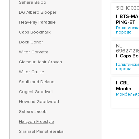
Sahara Baloo
513HO03
DG Albero Blooper
| BTS-MA
Heavenly Paradise
PING-ET
Голштинска
Caps Bookmark
порода
Dock Conor
NL
69627121
Wiltor Corvette
| Caps B
Glamour Jabir Craven
Голштинска
порода
Wiltor Cruise
Southland Delano
| CBL
Moulin
Cogent Goodwell
Монбельяр
Howend Goodwood
Sahara Jacob
Halcyon Freestyle
Shanael Planet Beraka