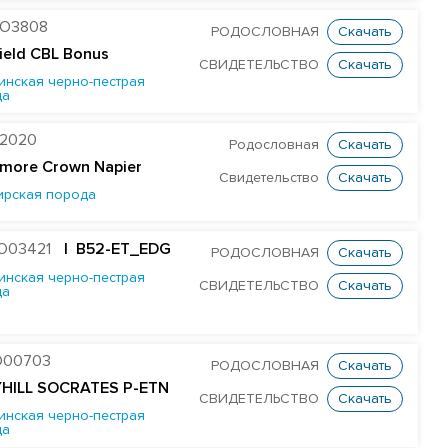
O3808
РОДОСЛОВНАЯ
Скачать
field CBL Bonus
СВИДЕТЕЛЬСТВО
Скачать
инская черно-пестрая
да
2020
Родословная
Скачать
more Crown Napier
Свидетельство
Скачать
ирская порода
O03421
| B52-ET_EDG
РОДОСЛОВНАЯ
Скачать
инская черно-пестрая
СВИДЕТЕЛЬСТВО
Скачать
да
O00703
РОДОСЛОВНАЯ
Скачать
YHILL SOCRATES P-ETN
СВИДЕТЕЛЬСТВО
Скачать
инская черно-пестрая
да