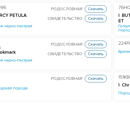
096
76HO
РОДОСЛОВНАЯ
Скачать
RCY PETULA
| BU
СВИДЕТЕЛЬСТВО
Скачать
ET
я черно-пестрая
Голшт
поро
224F
РОДОСЛОВНАЯ
Скачать
6
Брита
ookmark
СВИДЕТЕЛЬСТВО
Скачать
я черно-пестрая
151K
РОДОСЛОВНАЯ
Скачать
| Chr
дская порода
Поро