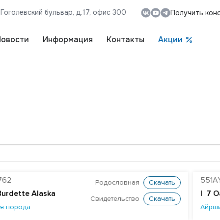
, Гоголевский бульвар, д.17, офис 300
Получить кон
Новости
Информация
Контакты
Акции
762
551A
Родословная
Скачать
Burdette Alaska
| 7 O
Свидетельство
Скачать
я порода
Айрш