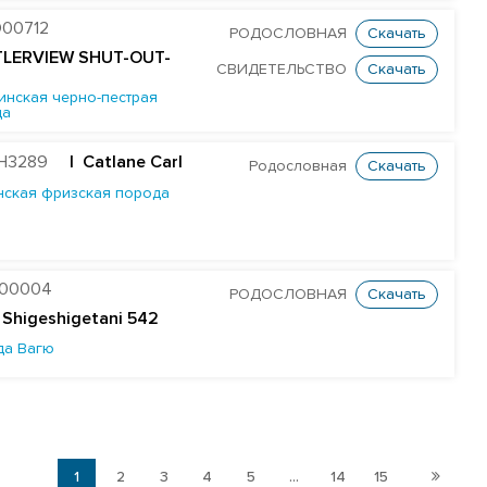
00712
РОДОСЛОВНАЯ
Скачать
TLERVIEW SHUT-OUT-
СВИДЕТЕЛЬСТВО
Скачать
инская черно-пестрая
да
H3289
| Catlane Carl
Родословная
Скачать
нская фризская порода
B00004
РОДОСЛОВНАЯ
Скачать
 Shigeshigetani 542
да Вагю
1
2
3
4
5
...
14
15