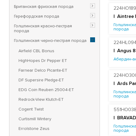
Британская фризская порода
224HO18
Герефордская порода
|
Aintree
Голштинска
Голштинская красно-пестрая
порода
порода
Голштинская черно-пестрая порода
224HL09
| Angus 8
Airfield CBL Bonus
Абердин-а
HighHopes Dr Pepper ET
Farnear Delco Picante-ET
224HO30
DF Supersire Pledge-ET
|
Ards Pa
EDG Coin Reuben 25004-ET
Голштинска
порода
Redrock-View Klutch-ET
Cogent Twist
551HO03
| BRAVAD
Curtismill Wintery
Голштинска
Errolstone Zeus
порода