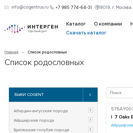
info@cogentrus.ru
+7 985 774-64-31
119019, г. Москва
Каталог
О компании
Скачать каталог
Главная
Список родословных
Список родословных
БЫКИ COGENT
576AY00
Абердин-ангусская порода
|
7 Oaks 
Айрширская порода
Айрширска
Британская голубая порода