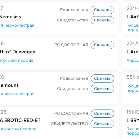
97
224H
Родословная
Скачать
 Nemesiss
| Air
Свидетельство
Скачать
я черно-пестрая
Голшт
поро
48
224A
РОДОСЛОВНАЯ
Скачать
th of Dunvegan
|
Ard
нгусская порода
Айрш
02
551H
Родословная
Скачать
ramount
Голшт
Свидетельство
Скачать
поро
я черно-пестрая
826
151H
РОДОСЛОВНАЯ
Скачать
A EROTIC-RED-ET
| BR
СВИДЕТЕЛЬСТВО
Скачать
я красно-пестрая
Голшт
поро