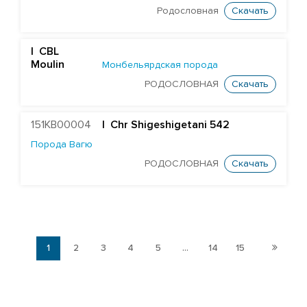
Родословная
Скачать
| CBL
Moulin
Монбельярдская порода
РОДОСЛОВНАЯ
Скачать
151KB00004
| Chr Shigeshigetani 542
Порода Вагю
РОДОСЛОВНАЯ
Скачать
1
2
3
4
5
...
14
15