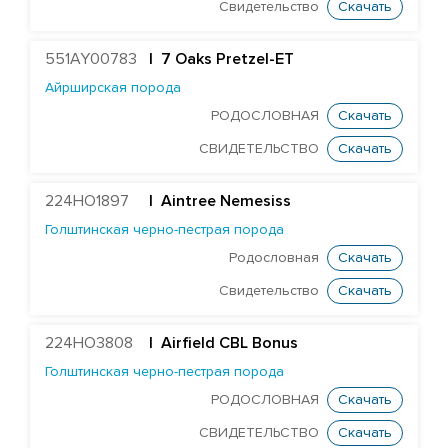
Свидетельство
Скачать
Герефордская порода
Голштинская красно-пестрая порода
551AY00783
| 7 Oaks Pretzel-ET
Голштинская черно-пестрая порода
Айрширская порода
РОДОСЛОВНАЯ
Скачать
Airfield CBL Bonus
СВИДЕТЕЛЬСТВО
Скачать
HighHopes Dr Pepper ET
Farnear Delco Picante-ET
224HO1897
|
Aintree Nemesiss
DF Supersire Pledge-ET
Голштинская черно-пестрая порода
EDG Coin Reuben 25004-ET
Родословная
Скачать
Redrock-View Klutch-ET
Свидетельство
Скачать
Cogent Twist
224HO3808
Curtismill Wintery
| Airfield CBL Bonus
Голштинская черно-пестрая порода
Errolstone Zeus
РОДОСЛОВНАЯ
Скачать
Sahara Baloo
СВИДЕТЕЛЬСТВО
Скачать
DG Albero Blooper