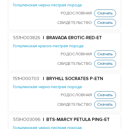
Голштинская черно-пестрая порода
Huijben DG Buick
РОДОСЛОВНАЯ
Скачать
HS Pulsar Chester
СВИДЕТЕЛЬСТВО
Скачать
Koepon Classy 7045
ST Genomicpro Dealer-ET
551HO03826
| BRAVADA EROTIC-RED-ET
Cogent Diego
Голштинская красно-пестрая порода
Wiltor Drummer
РОДОСЛОВНАЯ
Скачать
Newry Barber
СВИДЕТЕЛЬСТВО
Скачать
TW Goodwhone
151HO00703
| BRYHILL SOCRATES P-ETN
Peak Mr Grey
Голштинская черно-пестрая порода
Mr Dds Mt Hondo 54778-ET
РОДОСЛОВНАЯ
Скачать
PrismaGen King George
СВИДЕТЕЛЬСТВО
Скачать
Mr Mega-Dare 54596-ET
Farnear Mega-Man 119-ET
513HO03096
| BTS-MARCY PETULA PING-ET
Farnear-Tr Mega-Show-TW
Голштинская черно-пестрая порода