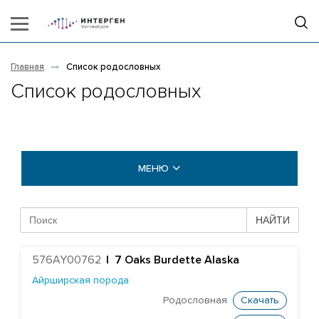
Главная
Список родословных
Список родословных
МЕНЮ
БЫКИ COGENT
НАЙТИ
Абердин-ангусская порода
576AY00762
|
7 Oaks Burdette Alaska
Айрширская порода
Айрширская порода
Британская голубая порода
Родословная
Скачать
Британская фризская порода