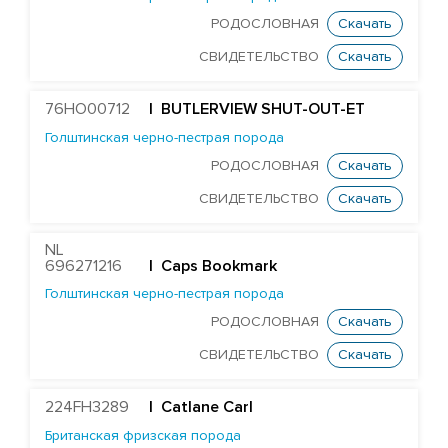
Aintree Nemesiss
РОДОСЛОВНАЯ
Скачать
Ards Paramount
СВИДЕТЕЛЬСТВО
Скачать
Джерсейская порода
76HO00712
| BUTLERVIEW SHUT-OUT-ET
Монбельярдская порода
Голштинская черно-пестрая порода
РОДОСЛОВНАЯ
Скачать
Порода Вагю
СВИДЕТЕЛЬСТВО
Скачать
Скандинавская-красная порода
Шаролезская порода
NL
Шортгорнская порода
696271216
| Caps Bookmark
Голштинская черно-пестрая порода
БЫКИ STGEN
РОДОСЛОВНАЯ
Скачать
СВИДЕТЕЛЬСТВО
Скачать
224FH3289
| Catlane Carl
Британская фризская порода