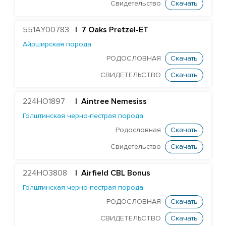
Голштинская красно-пестрая порода
Свидетельство
Скачать
Голштинская черно-пестрая порода
551AY00783
| 7 Oaks Pretzel-ET
ST Genomicpro Dealer-ET
Айрширская порода
Mr Dds Mt Hondo 54778-ET
РОДОСЛОВНАЯ
Скачать
Farnear-Tr Mega-Show-TW
СВИДЕТЕЛЬСТВО
Скачать
X Farnear Delco Picante-ET
Farnear Mega-Man 119-ET
224HO1897
|
Aintree Nemesiss
Голштинская черно-пестрая порода
Mr Mega-Dare 54596-ET
Родословная
Скачать
X DF Supersire Pledge-ET
Свидетельство
Скачать
X Redrock-View Klutch-ET
EDG Coin Reuben 25004-ET
224HO3808
| Airfield CBL Bonus
ST Gen Noble Abbotsford
Голштинская черно-пестрая порода
KCCK Pet Adidas-Red-ET
РОДОСЛОВНАЯ
Скачать
ST Genomicpro Apollo-Ets
СВИДЕТЕЛЬСТВО
Скачать