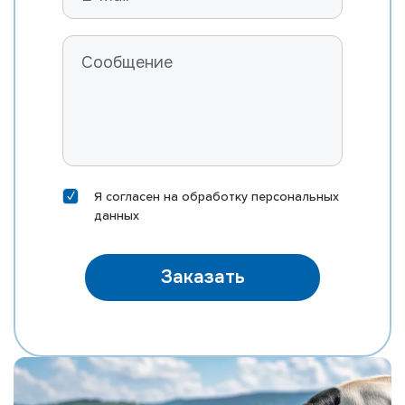
ROSYLANE-LLC SS MARVEL-ET
FARNEAR B-BOB MASTER-ET
RI-VAL-RE MOD MCCORD-P-ET
ST GEN MEGA-RAM 10406-ET
ST GEN MEGA-SNAP 10388-ET
EDG DIRECTOR MEINO-ET
DELICIOUS HN METZ-ET
Я согласен на
обработку персональных
MORNINGVIEW MIXTURE-ET
данных
EDG KB MOXI 31167-ET
MR SILVER NAUTICAL-ET
Заказать
MR NOBLE NEPOLEAN
MR M-DUKE NEWTON-ET
MR SUPERHERO NEXUS-ET
MR RUBICON NICHE-ET