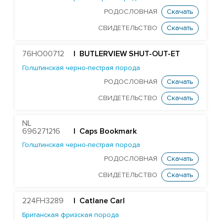
RONELEE MIDNIGHT DETOUR-ET
РОДОСЛОВНАЯ
Скачать
T-GEN-AC DIXIELAND-ET
СВИДЕТЕЛЬСТВО
Скачать
ST GEN NOBLE DUBAI-ET
ST GEN MT EDGE 67446-ET
76HO00712
| BUTLERVIEW SHUT-OUT-ET
STANTONS ELAPSE 6815-ET
Голштинская черно-пестрая порода
РОДОСЛОВНАЯ
Скачать
T-GEN-AC DIXIE EXPOSURE-ET
СВИДЕТЕЛЬСТВО
Скачать
FARNEAR-TBR-BH FLAMER-ET
ST GEN DW GALILEO-ET
NL
EDG JABIR GAMBLER 57455-ET
696271216
| Caps Bookmark
Голштинская черно-пестрая порода
EDG TANGO GASKET 57590-ET
РОДОСЛОВНАЯ
Скачать
ST GENOMICPRO GRANT-ET
СВИДЕТЕЛЬСТВО
Скачать
FARNEAR HAMMOND-ET
MR D-WORTH BRISTOL-ET
224FH3289
| Catlane Carl
LEXVOLD SS CAHILL-ET
Британская фризская порода