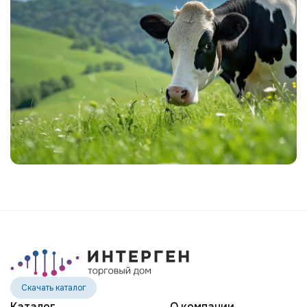
MR SPRING NIGHTHAWK-ET
MR MT NIGHTLIFE 31444-ET
MR TROY NIGHTSTICK 61156-ET
MR SPRING NOBLE 2-ETN
MR SUPERHERO NOLAN-ET
MR WINGS NORTON-ET
EDG DIRECTOR OPTIC-ET
POTTERS-FIELD PAVETHEWAY-TW
BTS-MARCY PETULA PING-ET
ST GEN NOBLE PONCHO
OCD CHARLEY RANGER-ET
ST GEN R-HAZE RAPID-ET
TEEMAR MODESTY RATE-ET
Скачать каталог
GENOSOURCE DELTA REGMA-ET
Каталог
О компании