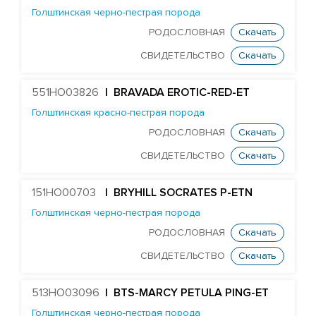
HURTGENLEA RICHARD CHARL-ET
Голштинская черно-пестрая порода
STANTONS SNOWMAN EA COLTON-ET
РОДОСЛОВНАЯ
Скачать
TJR DIRECTOR CONTROLLER-ET
СВИДЕТЕЛЬСТВО
Скачать
Edg Butler Corsair 60022-ET
551HO03826
| BRAVADA EROTIC-RED-ET
EDG UNO DAREDEVIL 8369-ET
Голштинская красно-пестрая порода
TJR DUKE DAWSON-ET
РОДОСЛОВНАЯ
Скачать
MR DAYTIME 1447-ET
СВИДЕТЕЛЬСТВО
Скачать
Mr Nom DECKER 54304-ET
MR SUPERHERO DEDICATE-ET
151HO00703
| BRYHILL SOCRATES P-ETN
MR OAK DELCO 57279-ET
Голштинская черно-пестрая порода
DELICIOUS 79951-ET
РОДОСЛОВНАЯ
Скачать
Farnear Delta-Beta 241-ET
СВИДЕТЕЛЬСТВО
Скачать
FARNEAR-BH DELTA-GAMMA-ET
513HO03096
| BTS-MARCY PETULA PING-ET
MR UNO DESIGN 1428-ET
Голштинская черно-пестрая порода