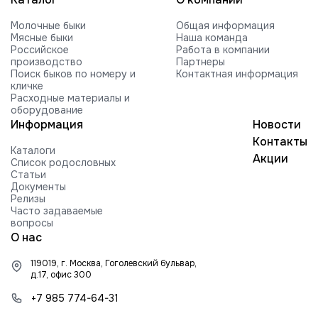
VOGUE REVIVAL-RED-ET
Молочные быки
Общая информация
HILMAR C ROCKFORD-ET
Мясные быки
Наша команда
Российское
Работа в компании
FARNEAR-BH MOGUL ROCKY-ET
производство
Партнеры
Поиск быков по номеру и
Контактная информация
FARNEAR ROXY B 54505-ET G +2416
кличке
840003010353252 99%RHA-NA
Расходные материалы и
Edg RUBICON-ET
оборудование
Информация
Новости
EDG COIN RUEBEN 25004-ET
Контакты
Каталоги
BUTLERVIEW SHUT-OUT-ET
Акции
Список родословных
Статьи
BRYHILL SOCRATES P-ETN
Документы
Релизы
TRAMILDA MISSO SOLO-ET
Часто задаваемые
вопросы
EDG PRE STANLEY 25021-ET
О нас
MR PB STRATAGY PP 71035-ET
119019, г. Москва, Гоголевский бульвар,
DELICIOUS H-NOON TAMPA-ET
д.17, офис 300
HARTFORD RUBI-TAZ-ET
+7 985 774-64-31
FARNEAR-TJR-BH TORQUE-ET