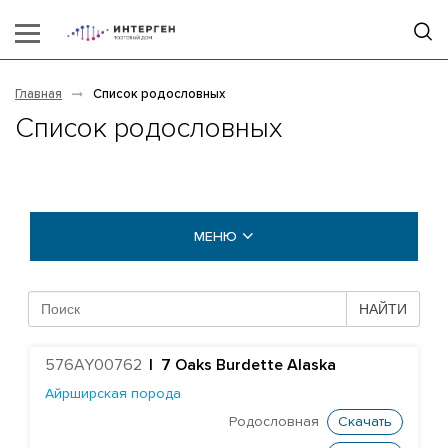
Главная
Список родословных
Список родословных
МЕНЮ
БЫКИ COGENT
НАЙТИ
БЫКИ STGEN
576AY00762
|
7 Oaks Burdette Alaska
Абердин-ангусская порода
Айрширская порода
Айрширская порода
Родословная
Скачать