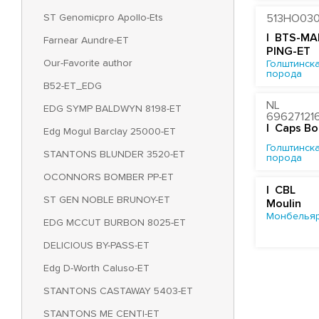
ST Genomicpro Apollo-Ets
513HO03
| BTS-MA
Farnear Aundre-ET
PING-ET
Our-Favorite author
Голштинска
порода
B52-ET_EDG
NL
EDG SYMP BALDWYN 8198-ET
69627121
| Caps B
Edg Mogul Barclay 25000-ET
Голштинска
STANTONS BLUNDER 3520-ET
порода
OCONNORS BOMBER PP-ET
| CBL
ST GEN NOBLE BRUNOY-ET
Moulin
Монбельяр
EDG MCCUT BURBON 8025-ET
DELICIOUS BY-PASS-ET
Edg D-Worth Caluso-ET
STANTONS CASTAWAY 5403-ET
STANTONS ME CENTI-ET