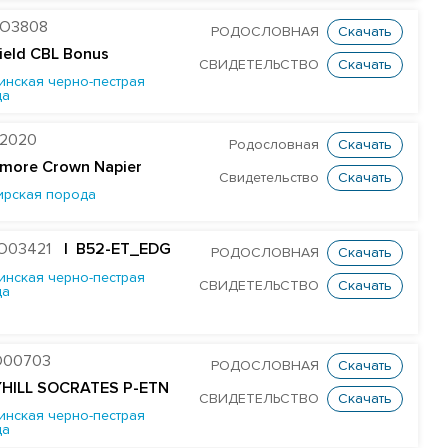
O3808
РОДОСЛОВНАЯ
Скачать
field CBL Bonus
СВИДЕТЕЛЬСТВО
Скачать
инская черно-пестрая
да
2020
Родословная
Скачать
more Crown Napier
Свидетельство
Скачать
ирская порода
O03421
| B52-ET_EDG
РОДОСЛОВНАЯ
Скачать
инская черно-пестрая
СВИДЕТЕЛЬСТВО
Скачать
да
O00703
РОДОСЛОВНАЯ
Скачать
YHILL SOCRATES P-ETN
СВИДЕТЕЛЬСТВО
Скачать
инская черно-пестрая
да