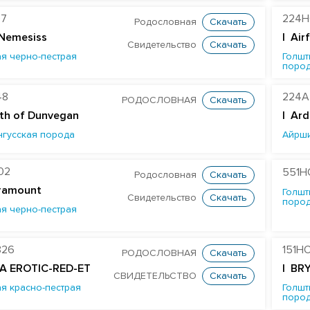
97
224H
Родословная
Скачать
 Nemesiss
| Air
Свидетельство
Скачать
я черно-пестрая
Голшт
поро
48
224A
РОДОСЛОВНАЯ
Скачать
th of Dunvegan
|
Ard
нгусская порода
Айрш
02
551H
Родословная
Скачать
ramount
Голшт
Свидетельство
Скачать
поро
я черно-пестрая
826
151H
РОДОСЛОВНАЯ
Скачать
A EROTIC-RED-ET
| BR
СВИДЕТЕЛЬСТВО
Скачать
я красно-пестрая
Голшт
поро