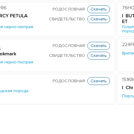
096
76HO
РОДОСЛОВНАЯ
Скачать
RCY PETULA
| BU
СВИДЕТЕЛЬСТВО
Скачать
ET
я черно-пестрая
Голшт
поро
224F
РОДОСЛОВНАЯ
Скачать
6
Брита
ookmark
СВИДЕТЕЛЬСТВО
Скачать
я черно-пестрая
151K
РОДОСЛОВНАЯ
Скачать
| Chr
дская порода
Поро