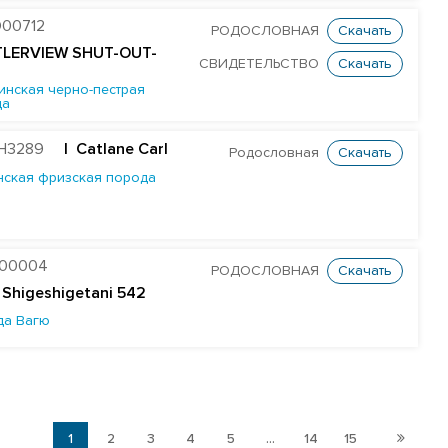
00712
РОДОСЛОВНАЯ
Скачать
TLERVIEW SHUT-OUT-
СВИДЕТЕЛЬСТВО
Скачать
инская черно-пестрая
да
H3289
| Catlane Carl
Родословная
Скачать
нская фризская порода
B00004
РОДОСЛОВНАЯ
Скачать
 Shigeshigetani 542
да Вагю
1
2
3
4
5
...
14
15