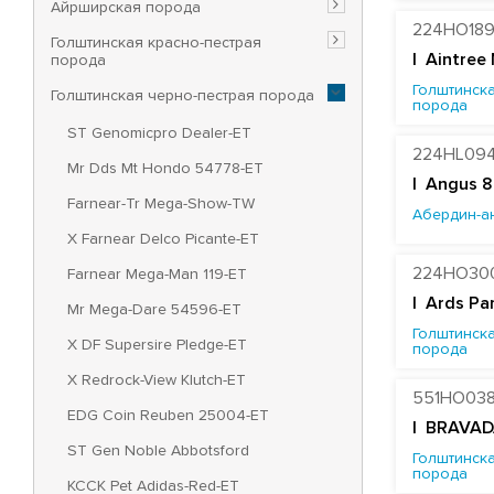
Айрширская порода
224HO18
Голштинская красно-пестрая
|
Aintree
порода
Голштинска
Голштинская черно-пестрая порода
порода
ST Genomicpro Dealer-ET
224HL09
Mr Dds Mt Hondo 54778-ET
| Angus 8
Farnear-Tr Mega-Show-TW
Абердин-а
X Farnear Delco Picante-ET
224HO30
Farnear Mega-Man 119-ET
|
Ards Pa
Mr Mega-Dare 54596-ET
Голштинска
X DF Supersire Pledge-ET
порода
X Redrock-View Klutch-ET
551HO03
EDG Coin Reuben 25004-ET
| BRAVAD
ST Gen Noble Abbotsford
Голштинска
порода
KCCK Pet Adidas-Red-ET