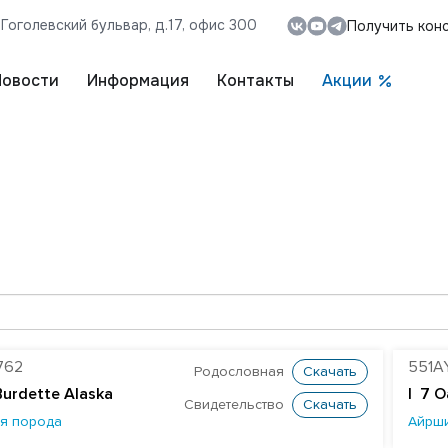
, Гоголевский бульвар, д.17, офис 300
Получить кон
Новости
Информация
Контакты
Акции
762
551A
Родословная
Скачать
Burdette Alaska
| 7 O
Свидетельство
Скачать
я порода
Айрш