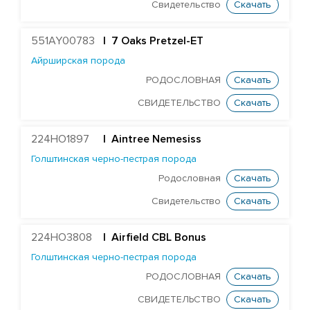
Свидетельство
Скачать
Герефордская порода
Голштинская красно-пестрая порода
551AY00783
| 7 Oaks Pretzel-ET
Голштинская черно-пестрая порода
Айрширская порода
РОДОСЛОВНАЯ
Скачать
Airfield CBL Bonus
СВИДЕТЕЛЬСТВО
Скачать
HighHopes Dr Pepper ET
Farnear Delco Picante-ET
224HO1897
|
Aintree Nemesiss
DF Supersire Pledge-ET
Голштинская черно-пестрая порода
EDG Coin Reuben 25004-ET
Родословная
Скачать
Redrock-View Klutch-ET
Свидетельство
Скачать
Cogent Twist
224HO3808
Curtismill Wintery
| Airfield CBL Bonus
Голштинская черно-пестрая порода
Errolstone Zeus
РОДОСЛОВНАЯ
Скачать
Sahara Baloo
СВИДЕТЕЛЬСТВО
Скачать
DG Albero Blooper