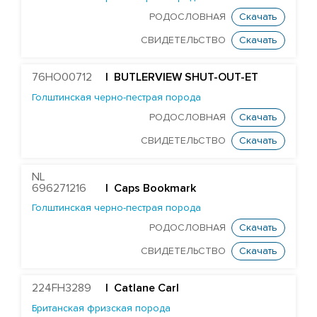
Aintree Nemesiss
РОДОСЛОВНАЯ
Скачать
Ards Paramount
СВИДЕТЕЛЬСТВО
Скачать
Джерсейская порода
76HO00712
| BUTLERVIEW SHUT-OUT-ET
Монбельярдская порода
Голштинская черно-пестрая порода
РОДОСЛОВНАЯ
Скачать
Порода Вагю
СВИДЕТЕЛЬСТВО
Скачать
Скандинавская-красная порода
Шаролезская порода
NL
Шортгорнская порода
696271216
| Caps Bookmark
Голштинская черно-пестрая порода
БЫКИ STGEN
РОДОСЛОВНАЯ
Скачать
СВИДЕТЕЛЬСТВО
Скачать
224FH3289
| Catlane Carl
Британская фризская порода