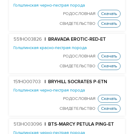
Голштинская черно-пестрая порода
Huijben DG Buick
РОДОСЛОВНАЯ
Скачать
HS Pulsar Chester
СВИДЕТЕЛЬСТВО
Скачать
Koepon Classy 7045
ST Genomicpro Dealer-ET
551HO03826
| BRAVADA EROTIC-RED-ET
Cogent Diego
Голштинская красно-пестрая порода
Wiltor Drummer
РОДОСЛОВНАЯ
Скачать
Newry Barber
СВИДЕТЕЛЬСТВО
Скачать
TW Goodwhone
151HO00703
| BRYHILL SOCRATES P-ETN
Peak Mr Grey
Голштинская черно-пестрая порода
Mr Dds Mt Hondo 54778-ET
РОДОСЛОВНАЯ
Скачать
PrismaGen King George
СВИДЕТЕЛЬСТВО
Скачать
Mr Mega-Dare 54596-ET
Farnear Mega-Man 119-ET
513HO03096
| BTS-MARCY PETULA PING-ET
Farnear-Tr Mega-Show-TW
Голштинская черно-пестрая порода