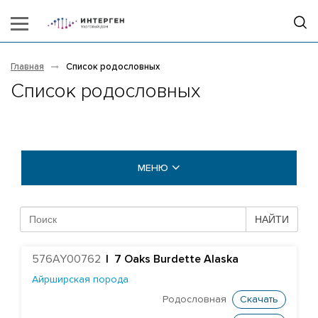
Главная
Список родословных
Список родословных
МЕНЮ
БЫКИ COGENT
НАЙТИ
Абердин-ангусская порода
576AY00762
|
7 Oaks Burdette Alaska
Айрширская порода
Айрширская порода
Британская голубая порода
Родословная
Скачать
Британская фризская порода