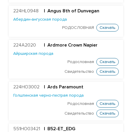
Heavenly Paradise
224HL0948
| Angus 8th of Dunvegan
Caps Bookmark
Абердин-ангусская порода
Dock Conor
РОДОСЛОВНАЯ
Скачать
Wiltor Corvette
Glamour Jabir Craven
224A2020
|
Ardmore Crown Napier
Айрширская порода
Wiltor Cruise
Родословная
Скачать
Southland Delano
Свидетельство
Скачать
Cogent Goodwell
Howend Goodwood
224HO3002
|
Ards Paramount
Sahara Jacob
Голштинская черно-пестрая порода
Halcyon Freestyle
Родословная
Скачать
Shanael Planet Beraka
Свидетельство
Скачать
Cogent Bill
551HO03421
| B52-ET_EDG
Inspired Billion