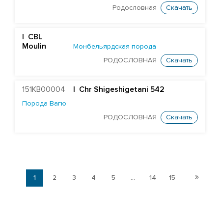
Родословная
Скачать
| CBL
Moulin
Монбельярдская порода
РОДОСЛОВНАЯ
Скачать
151KB00004
| Chr Shigeshigetani 542
Порода Вагю
РОДОСЛОВНАЯ
Скачать
1
2
3
4
5
...
14
15