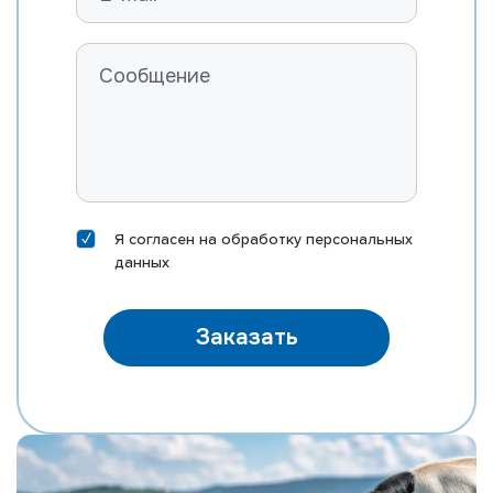
ROSYLANE-LLC SS MARVEL-ET
FARNEAR B-BOB MASTER-ET
RI-VAL-RE MOD MCCORD-P-ET
ST GEN MEGA-RAM 10406-ET
ST GEN MEGA-SNAP 10388-ET
EDG DIRECTOR MEINO-ET
DELICIOUS HN METZ-ET
Я согласен на
обработку персональных
MORNINGVIEW MIXTURE-ET
данных
EDG KB MOXI 31167-ET
MR SILVER NAUTICAL-ET
Заказать
MR NOBLE NEPOLEAN
MR M-DUKE NEWTON-ET
MR SUPERHERO NEXUS-ET
MR RUBICON NICHE-ET