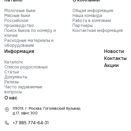
VOGUE REVIVAL-RED-ET
Молочные быки
Общая информация
HILMAR C ROCKFORD-ET
Мясные быки
Наша команда
Российское
Работа в компании
FARNEAR-BH MOGUL ROCKY-ET
производство
Партнеры
Поиск быков по номеру и
Контактная информация
FARNEAR ROXY B 54505-ET G +2416
кличке
840003010353252 99%RHA-NA
Расходные материалы и
Edg RUBICON-ET
оборудование
Информация
Новости
EDG COIN RUEBEN 25004-ET
Контакты
Каталоги
BUTLERVIEW SHUT-OUT-ET
Акции
Список родословных
Статьи
BRYHILL SOCRATES P-ETN
Документы
Релизы
TRAMILDA MISSO SOLO-ET
Часто задаваемые
вопросы
EDG PRE STANLEY 25021-ET
О нас
MR PB STRATAGY PP 71035-ET
119019, г. Москва, Гоголевский бульвар,
DELICIOUS H-NOON TAMPA-ET
д.17, офис 300
HARTFORD RUBI-TAZ-ET
+7 985 774-64-31
FARNEAR-TJR-BH TORQUE-ET