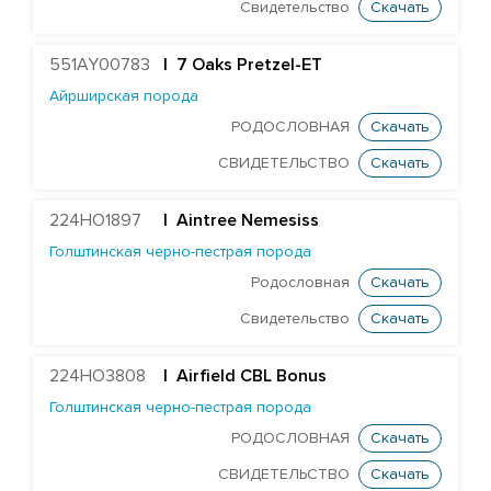
Голштинская красно-пестрая порода
Свидетельство
Скачать
Голштинская черно-пестрая порода
551AY00783
| 7 Oaks Pretzel-ET
ST Genomicpro Dealer-ET
Айрширская порода
Mr Dds Mt Hondo 54778-ET
РОДОСЛОВНАЯ
Скачать
Farnear-Tr Mega-Show-TW
СВИДЕТЕЛЬСТВО
Скачать
X Farnear Delco Picante-ET
Farnear Mega-Man 119-ET
224HO1897
|
Aintree Nemesiss
Голштинская черно-пестрая порода
Mr Mega-Dare 54596-ET
Родословная
Скачать
X DF Supersire Pledge-ET
Свидетельство
Скачать
X Redrock-View Klutch-ET
EDG Coin Reuben 25004-ET
224HO3808
| Airfield CBL Bonus
ST Gen Noble Abbotsford
Голштинская черно-пестрая порода
KCCK Pet Adidas-Red-ET
РОДОСЛОВНАЯ
Скачать
ST Genomicpro Apollo-Ets
СВИДЕТЕЛЬСТВО
Скачать