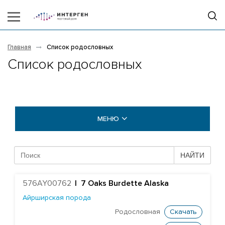
Главная
Список родословных
Список родословных
МЕНЮ
БЫКИ COGENT
НАЙТИ
БЫКИ STGEN
576AY00762
|
7 Oaks Burdette Alaska
Абердин-ангусская порода
Айрширская порода
Айрширская порода
Родословная
Скачать