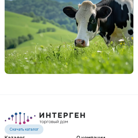
MR SPRING NIGHTHAWK-ET
MR MT NIGHTLIFE 31444-ET
MR TROY NIGHTSTICK 61156-ET
MR SPRING NOBLE 2-ETN
MR SUPERHERO NOLAN-ET
MR WINGS NORTON-ET
EDG DIRECTOR OPTIC-ET
POTTERS-FIELD PAVETHEWAY-TW
BTS-MARCY PETULA PING-ET
ST GEN NOBLE PONCHO
OCD CHARLEY RANGER-ET
ST GEN R-HAZE RAPID-ET
TEEMAR MODESTY RATE-ET
Скачать каталог
GENOSOURCE DELTA REGMA-ET
Каталог
О компании