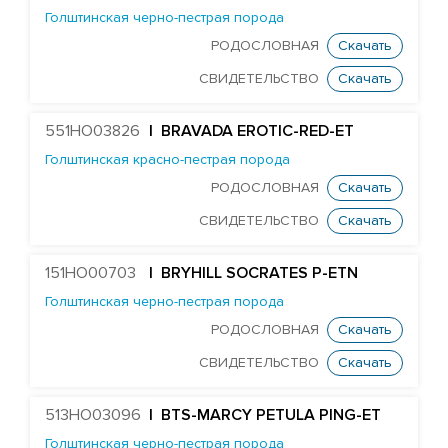
HURTGENLEA RICHARD CHARL-ET
Голштинская черно-пестрая порода
STANTONS SNOWMAN EA COLTON-ET
РОДОСЛОВНАЯ
Скачать
TJR DIRECTOR CONTROLLER-ET
СВИДЕТЕЛЬСТВО
Скачать
Edg Butler Corsair 60022-ET
551HO03826
| BRAVADA EROTIC-RED-ET
EDG UNO DAREDEVIL 8369-ET
Голштинская красно-пестрая порода
TJR DUKE DAWSON-ET
РОДОСЛОВНАЯ
Скачать
MR DAYTIME 1447-ET
СВИДЕТЕЛЬСТВО
Скачать
Mr Nom DECKER 54304-ET
MR SUPERHERO DEDICATE-ET
151HO00703
| BRYHILL SOCRATES P-ETN
MR OAK DELCO 57279-ET
Голштинская черно-пестрая порода
DELICIOUS 79951-ET
РОДОСЛОВНАЯ
Скачать
Farnear Delta-Beta 241-ET
СВИДЕТЕЛЬСТВО
Скачать
FARNEAR-BH DELTA-GAMMA-ET
513HO03096
| BTS-MARCY PETULA PING-ET
MR UNO DESIGN 1428-ET
Голштинская черно-пестрая порода