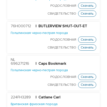
RONELEE MIDNIGHT DETOUR-ET
РОДОСЛОВНАЯ
Скачать
T-GEN-AC DIXIELAND-ET
СВИДЕТЕЛЬСТВО
Скачать
ST GEN NOBLE DUBAI-ET
ST GEN MT EDGE 67446-ET
76HO00712
| BUTLERVIEW SHUT-OUT-ET
STANTONS ELAPSE 6815-ET
Голштинская черно-пестрая порода
РОДОСЛОВНАЯ
Скачать
T-GEN-AC DIXIE EXPOSURE-ET
СВИДЕТЕЛЬСТВО
Скачать
FARNEAR-TBR-BH FLAMER-ET
ST GEN DW GALILEO-ET
NL
EDG JABIR GAMBLER 57455-ET
696271216
| Caps Bookmark
Голштинская черно-пестрая порода
EDG TANGO GASKET 57590-ET
РОДОСЛОВНАЯ
Скачать
ST GENOMICPRO GRANT-ET
СВИДЕТЕЛЬСТВО
Скачать
FARNEAR HAMMOND-ET
MR D-WORTH BRISTOL-ET
224FH3289
| Catlane Carl
LEXVOLD SS CAHILL-ET
Британская фризская порода