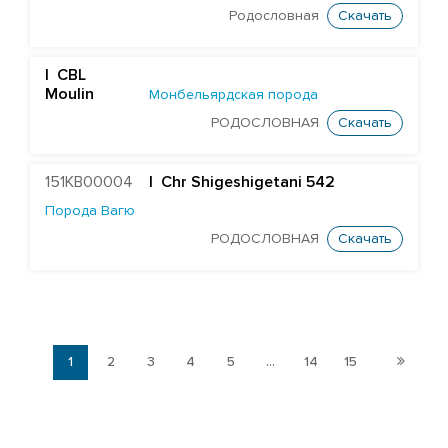
Родословная
Скачать
| CBL
Moulin
Монбельярдская порода
РОДОСЛОВНАЯ
Скачать
151KB00004
| Chr Shigeshigetani 542
Порода Вагю
РОДОСЛОВНАЯ
Скачать
1
2
3
4
5
...
14
15