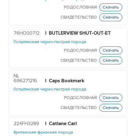
Aintree Nemesiss
РОДОСЛОВНАЯ
Скачать
Ards Paramount
СВИДЕТЕЛЬСТВО
Скачать
Джерсейская порода
76HO00712
| BUTLERVIEW SHUT-OUT-ET
Монбельярдская порода
Голштинская черно-пестрая порода
РОДОСЛОВНАЯ
Скачать
Порода Вагю
СВИДЕТЕЛЬСТВО
Скачать
Скандинавская-красная порода
Шаролезская порода
NL
Шортгорнская порода
696271216
| Caps Bookmark
Голштинская черно-пестрая порода
БЫКИ STGEN
РОДОСЛОВНАЯ
Скачать
СВИДЕТЕЛЬСТВО
Скачать
224FH3289
| Catlane Carl
Британская фризская порода