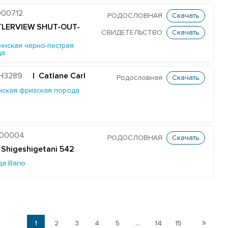
00712
РОДОСЛОВНАЯ
Скачать
TLERVIEW SHUT-OUT-
СВИДЕТЕЛЬСТВО
Скачать
инская черно-пестрая
да
H3289
| Catlane Carl
Родословная
Скачать
нская фризская порода
B00004
РОДОСЛОВНАЯ
Скачать
 Shigeshigetani 542
да Вагю
1
2
3
4
5
...
14
15