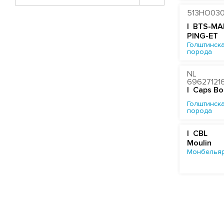
513HO03
| BTS-MA
PING-ET
Голштинска
порода
NL
69627121
| Caps B
Голштинска
порода
| CBL
Moulin
Монбельяр