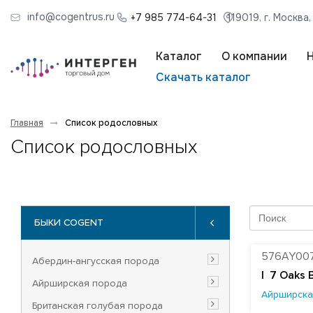
info@cogentrus.ru
+7 985 774-64-31
119019, г. Москва
Каталог
О компании
Скачать каталог
Главная
Список родословных
Список родословных
БЫКИ COGENT
576AY00
Абердин-ангусская порода
|
7 Oaks 
Айрширская порода
Айрширска
Британская голубая порода