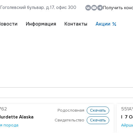
, Гоголевский бульвар, д.17, офис 300
Получить кон
Новости
Информация
Контакты
Акции
762
551A
Родословная
Скачать
Burdette Alaska
| 7 O
Свидетельство
Скачать
я порода
Айрш