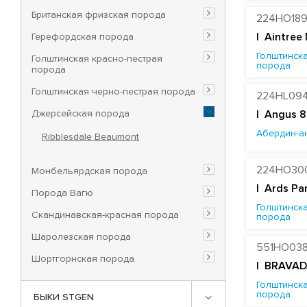
Британская фризская порода
224HO18
Герефордская порода
|
Aintree
Голштинска
Голштинская красно-пестрая
порода
порода
Голштинская черно-пестрая порода
224HL09
Джерсейская порода
| Angus 8
Абердин-а
Ribblesdale Beaumont
224HO30
Монбельярдская порода
|
Ards Pa
Порода Вагю
Голштинска
Скандинавская-красная порода
порода
Шаролезская порода
551HO03
Шортгорнская порода
| BRAVAD
Голштинска
порода
БЫКИ STGEN