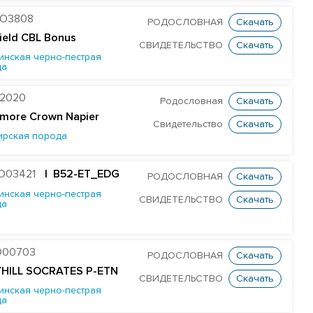
O3808
РОДОСЛОВНАЯ
Скачать
field CBL Bonus
СВИДЕТЕЛЬСТВО
Скачать
инская черно-пестрая
да
2020
Родословная
Скачать
more Crown Napier
Свидетельство
Скачать
ирская порода
O03421
| B52-ET_EDG
РОДОСЛОВНАЯ
Скачать
инская черно-пестрая
СВИДЕТЕЛЬСТВО
Скачать
да
O00703
РОДОСЛОВНАЯ
Скачать
YHILL SOCRATES P-ETN
СВИДЕТЕЛЬСТВО
Скачать
инская черно-пестрая
да