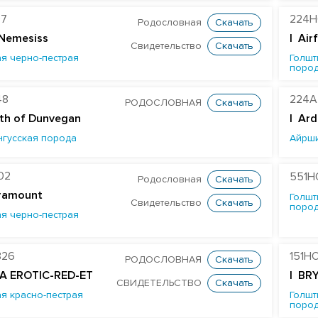
97
224H
Родословная
Скачать
 Nemesiss
| Air
Свидетельство
Скачать
я черно-пестрая
Голшт
поро
48
224A
РОДОСЛОВНАЯ
Скачать
th of Dunvegan
|
Ard
нгусская порода
Айрш
02
551H
Родословная
Скачать
ramount
Голшт
Свидетельство
Скачать
поро
я черно-пестрая
826
151H
РОДОСЛОВНАЯ
Скачать
A EROTIC-RED-ET
| BR
СВИДЕТЕЛЬСТВО
Скачать
я красно-пестрая
Голшт
поро