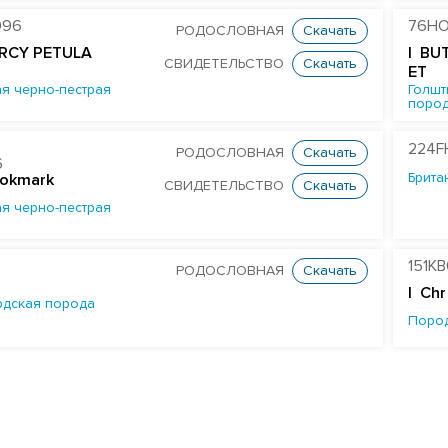
096
76HO
РОДОСЛОВНАЯ
Скачать
RCY PETULA
| BU
СВИДЕТЕЛЬСТВО
Скачать
ET
я черно-пестрая
Голшт
поро
224F
РОДОСЛОВНАЯ
Скачать
6
Брита
ookmark
СВИДЕТЕЛЬСТВО
Скачать
я черно-пестрая
151K
РОДОСЛОВНАЯ
Скачать
| Chr
дская порода
Поро