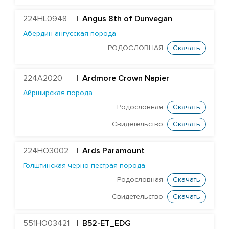
224HL0948
| Angus 8th of Dunvegan
Абердин-ангусская порода
РОДОСЛОВНАЯ
Скачать
224A2020
|
Ardmore Crown Napier
Айрширская порода
Родословная
Скачать
Свидетельство
Скачать
224HO3002
|
Ards Paramount
Голштинская черно-пестрая порода
Родословная
Скачать
Свидетельство
Скачать
551HO03421
| B52-ET_EDG