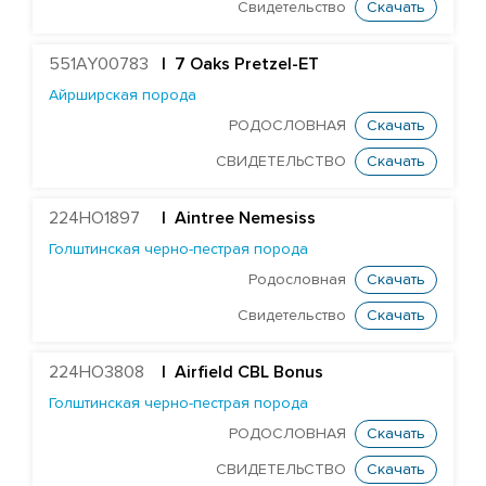
Свидетельство
Скачать
Герефордская порода
Голштинская красно-пестрая порода
551AY00783
| 7 Oaks Pretzel-ET
Голштинская черно-пестрая порода
Айрширская порода
РОДОСЛОВНАЯ
Скачать
Джерсейская порода
Монбельярдская порода
СВИДЕТЕЛЬСТВО
Скачать
Порода Вагю
224HO1897
|
Aintree Nemesiss
Скандинавская-красная порода
Голштинская черно-пестрая порода
Шаролезская порода
Родословная
Скачать
Шортгорнская порода
Свидетельство
Скачать
Skyhigh Hartland
224HO3808
Wyvalley Fortune
| Airfield CBL Bonus
Голштинская черно-пестрая порода
РОДОСЛОВНАЯ
Скачать
БЫКИ STGEN
СВИДЕТЕЛЬСТВО
Скачать