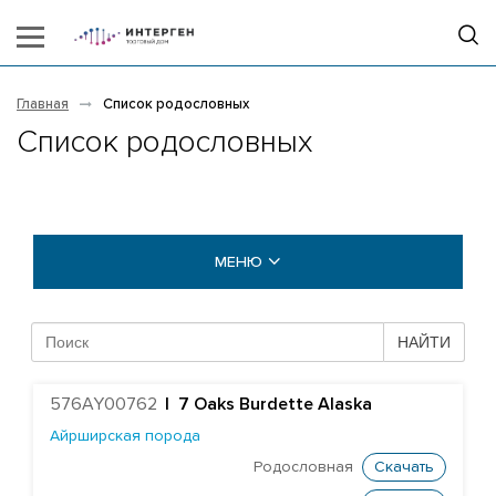
Главная
Список родословных
Список родословных
МЕНЮ
БЫКИ COGENT
НАЙТИ
Абердин-ангусская порода
576AY00762
|
7 Oaks Burdette Alaska
Айрширская порода
Айрширская порода
Британская голубая порода
Родословная
Скачать
Британская фризская порода