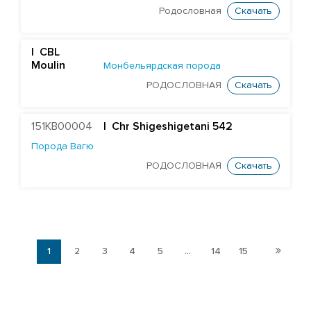
Родословная
Скачать
| CBL
Moulin
Монбельярдская порода
РОДОСЛОВНАЯ
Скачать
151KB00004
| Chr Shigeshigetani 542
Порода Вагю
РОДОСЛОВНАЯ
Скачать
1
2
3
4
5
...
14
15