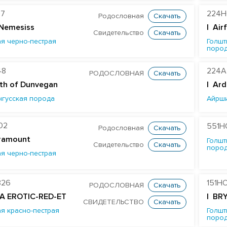
97
224H
Родословная
Скачать
 Nemesiss
| Air
Свидетельство
Скачать
я черно-пестрая
Голшт
поро
48
224A
РОДОСЛОВНАЯ
Скачать
th of Dunvegan
|
Ard
нгусская порода
Айрш
02
551H
Родословная
Скачать
ramount
Голшт
Свидетельство
Скачать
поро
я черно-пестрая
826
151H
РОДОСЛОВНАЯ
Скачать
A EROTIC-RED-ET
| BR
СВИДЕТЕЛЬСТВО
Скачать
я красно-пестрая
Голшт
поро