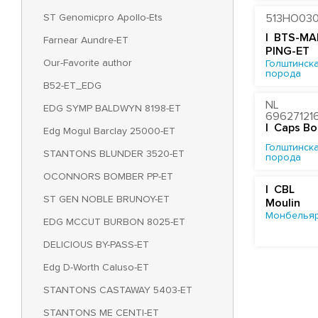
ST Genomicpro Apollo-Ets
513HO03
| BTS-MA
Farnear Aundre-ET
PING-ET
Our-Favorite author
Голштинска
порода
B52-ET_EDG
NL
EDG SYMP BALDWYN 8198-ET
69627121
| Caps B
Edg Mogul Barclay 25000-ET
Голштинска
STANTONS BLUNDER 3520-ET
порода
OCONNORS BOMBER PP-ET
| CBL
ST GEN NOBLE BRUNOY-ET
Moulin
Монбельяр
EDG MCCUT BURBON 8025-ET
DELICIOUS BY-PASS-ET
Edg D-Worth Caluso-ET
STANTONS CASTAWAY 5403-ET
STANTONS ME CENTI-ET