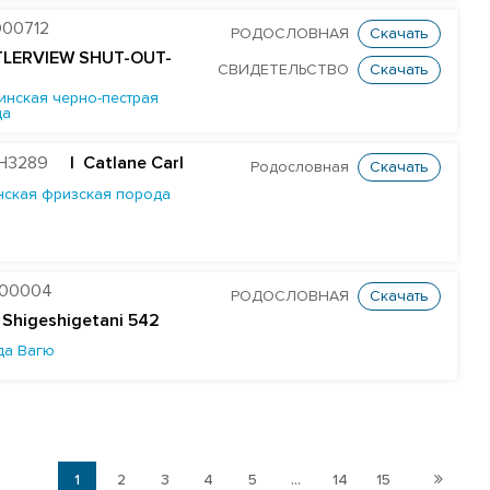
00712
РОДОСЛОВНАЯ
Скачать
TLERVIEW SHUT-OUT-
СВИДЕТЕЛЬСТВО
Скачать
инская черно-пестрая
да
H3289
| Catlane Carl
Родословная
Скачать
нская фризская порода
B00004
РОДОСЛОВНАЯ
Скачать
 Shigeshigetani 542
да Вагю
1
2
3
4
5
...
14
15