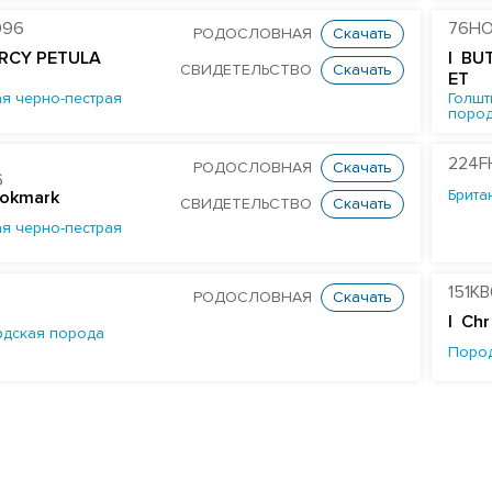
096
76HO
РОДОСЛОВНАЯ
Скачать
RCY PETULA
| BU
СВИДЕТЕЛЬСТВО
Скачать
ET
я черно-пестрая
Голшт
поро
224F
РОДОСЛОВНАЯ
Скачать
6
Брита
ookmark
СВИДЕТЕЛЬСТВО
Скачать
я черно-пестрая
151K
РОДОСЛОВНАЯ
Скачать
| Chr
дская порода
Поро