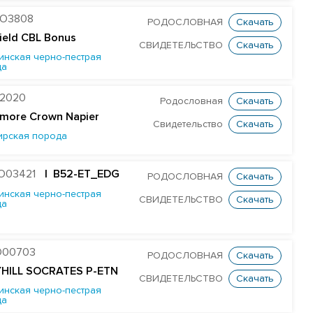
O3808
РОДОСЛОВНАЯ
Скачать
field CBL Bonus
СВИДЕТЕЛЬСТВО
Скачать
инская черно-пестрая
да
2020
Родословная
Скачать
more Crown Napier
Свидетельство
Скачать
ирская порода
O03421
| B52-ET_EDG
РОДОСЛОВНАЯ
Скачать
инская черно-пестрая
СВИДЕТЕЛЬСТВО
Скачать
да
O00703
РОДОСЛОВНАЯ
Скачать
YHILL SOCRATES P-ETN
СВИДЕТЕЛЬСТВО
Скачать
инская черно-пестрая
да