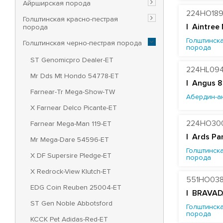
Айрширская порода
224HO18
Голштинская красно-пестрая
|
Aintree
порода
Голштинска
Голштинская черно-пестрая порода
порода
ST Genomicpro Dealer-ET
224HL09
Mr Dds Mt Hondo 54778-ET
| Angus 8
Farnear-Tr Mega-Show-TW
Абердин-а
X Farnear Delco Picante-ET
224HO30
Farnear Mega-Man 119-ET
|
Ards Pa
Mr Mega-Dare 54596-ET
Голштинска
X DF Supersire Pledge-ET
порода
X Redrock-View Klutch-ET
551HO03
EDG Coin Reuben 25004-ET
| BRAVAD
ST Gen Noble Abbotsford
Голштинска
порода
KCCK Pet Adidas-Red-ET