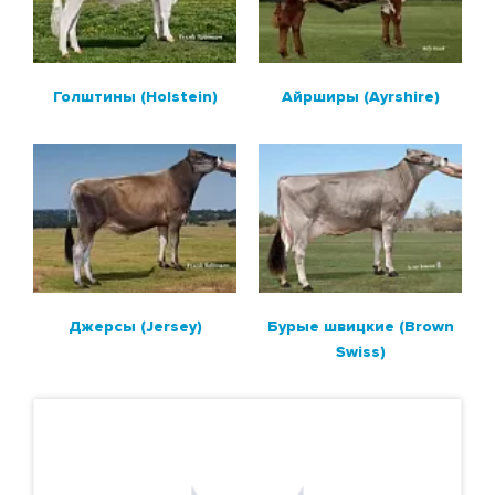
МЯСНЫЕ БЫКИ
Голштины (Holstein)
Айрширы (Ayrshire)
МЯСНЫЕ БЫКИ ДЛЯ МОЛОЧНЫХ СТАД
ПОИСК БЫКОВ ПО НОМЕРУ ИЛИ КЛИЧКЕ
РАСХОДНЫЕ МАТЕРИАЛЫ И
ОБОРУДОВАНИЕ
Джерсы (Jersey)
Бурые швицкие (Brown
Swiss)