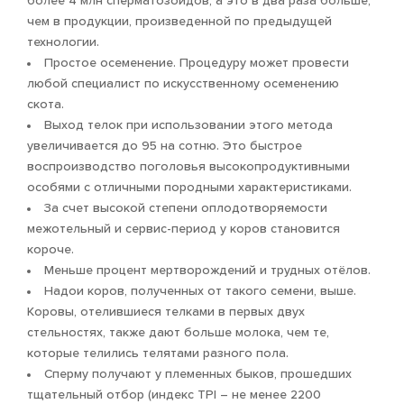
более 4 млн сперматозоидов, а это в два раза больше,
чем в продукции, произведенной по предыдущей
технологии.
Простое осеменение. Процедуру может провести
любой специалист по искусственному осеменению
скота.
Выход телок при использовании этого метода
увеличивается до 95 на сотню. Это быстрое
воспроизводство поголовья высокопродуктивными
особями с отличными породными характеристиками.
За счет высокой степени оплодотворяемости
межотельный и сервис-период у коров становится
короче.
Меньше процент мертворождений и трудных отёлов.
Надои коров, полученных от такого семени, выше.
Коровы, отелившиеся телками в первых двух
стельностях, также дают больше молока, чем те,
которые телились телятами разного пола.
Сперму получают у племенных быков, прошедших
тщательный отбор (индекс TPI – не менее 2200