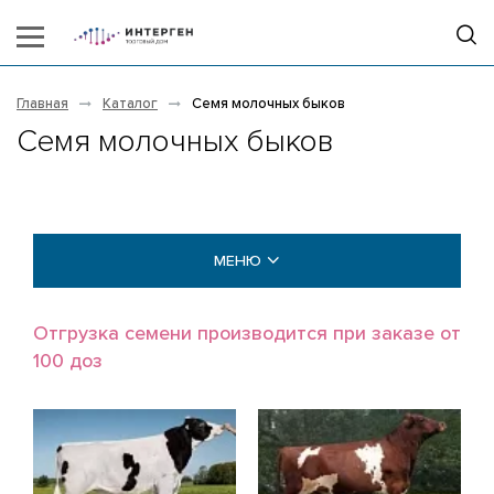
Главная
Каталог
Семя молочных быков
Семя молочных быков
МЕНЮ
МОЛОЧНЫЕ БЫКИ
Отгрузка семени производится при заказе от
100 доз
Голштины (Holstein)
Айрширы (Ayrshire)
Джерсы (Jersey)
Бурые швицкие (Brown Swiss)