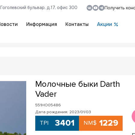
, Гоголевский бульвар, д.17, офис 300
Получить кон
Новости
Информация
Контакты
Акции
Молочные быки Darth
Vader
551HO05486
Дата рождения: 2023/01/03
3401
1229
TPI
NM$