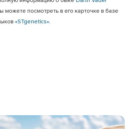
Полную информацию о быке
Darth Vader
ы можете посмотреть в его карточке в базе
быков
«STgenetics».