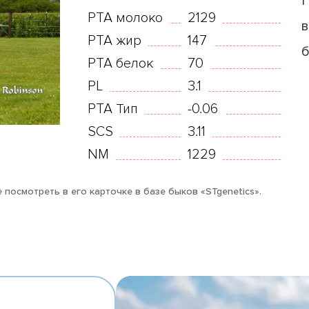
PTA молоко
2129
в
PTA жир
147
PTA белок
70
PL
3.1
PTA Тип
-0.06
SCS
3.11
NM
1229
 посмотреть в его карточке в базе быков «STgenetics».