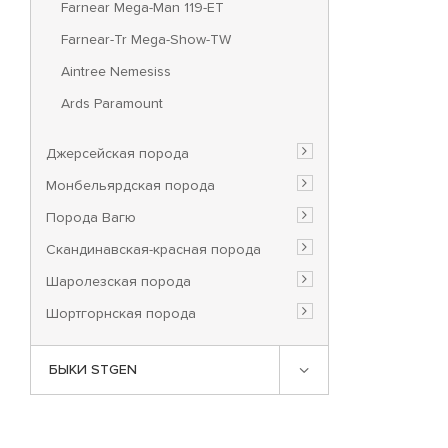
Farnear Mega-Man 119-ET
Farnear-Tr Mega-Show-TW
Aintree Nemesiss
Ards Paramount
Джерсейская порода
Монбельярдская порода
Порода Вагю
Скандинавская-красная порода
Шаролезская порода
Шортгорнская порода
БЫКИ STGEN