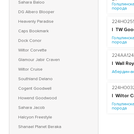
Sahara Baloo
Голштинска
порода
DG Albero Blooper
Heavenly Paradise
224HO25
|
TW Goo
Caps Bookmark
Голштинска
Dock Conor
порода
Wiltor Corvette
224AA124
Glamour Jabir Craven
| Wall R
Wiltor Cruise
Абердин-а
Southland Delano
224HO03
Cogent Goodwell
| Wiltor 
Howend Goodwood
Голштинска
Sahara Jacob
порода
Halcyon Freestyle
Shanael Planet Beraka