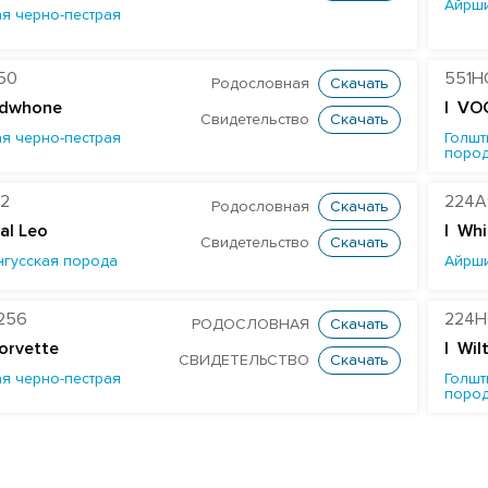
Айрш
я черно-пестрая
50
551H
Родословная
Скачать
dwhone
| VO
Свидетельство
Скачать
я черно-пестрая
Голшт
поро
2
224A
Родословная
Скачать
oyal Leo
|
Whi
Свидетельство
Скачать
нгусская порода
Айрш
256
224H
РОДОСЛОВНАЯ
Скачать
Corvette
| Wil
СВИДЕТЕЛЬСТВО
Скачать
я черно-пестрая
Голшт
поро