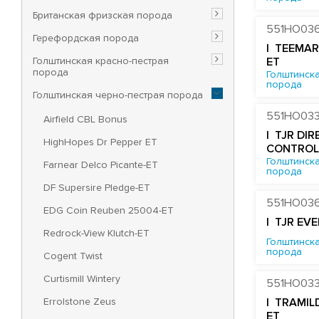
Британская фризская порода
551HO03
Герефордская порода
| TEEMAR
Голштинская красно-пестрая
ET
порода
Голштинска
порода
Голштинская черно-пестрая порода
551HO03
Airfield CBL Bonus
| TJR DI
HighHopes Dr Pepper ET
CONTROL
Голштинска
Farnear Delco Picante-ET
порода
DF Supersire Pledge-ET
551HO03
EDG Coin Reuben 25004-ET
| TJR EV
Redrock-View Klutch-ET
Голштинска
порода
Cogent Twist
Curtismill Wintery
551HO03
Errolstone Zeus
| TRAMIL
ET