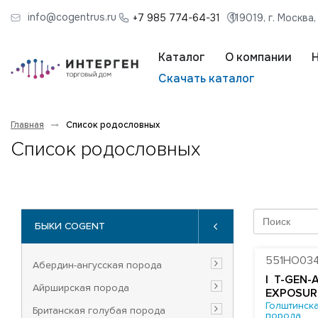
info@cogentrus.ru
+7 985 774-64-31
119019, г. Москва
Каталог
О компании
Скачать каталог
Главная
Список родословных
Список родословных
БЫКИ COGENT
551HO03
Абердин-ангусская порода
| T-GEN-A
Айрширская порода
EXPOSUR
Голштинска
Британская голубая порода
порода