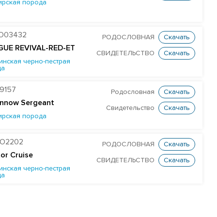
ирская порода
O03432
РОДОСЛОВНАЯ
Скачать
GUE REVIVAL-RED-ET
СВИДЕТЕЛЬСТВО
Скачать
инская черно-пестрая
да
9157
Родословная
Скачать
nnow Sergeant
Свидетельство
Скачать
ирская порода
O2202
РОДОСЛОВНАЯ
Скачать
tor Cruise
СВИДЕТЕЛЬСТВО
Скачать
инская черно-пестрая
да