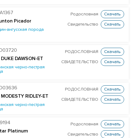
A1367
Родословная
Скачать
unton Picador
Свидетельство
Скачать
ин-ангусская порода
O03720
РОДОСЛОВНАЯ
Скачать
R DUKE DAWSON-ET
СВИДЕТЕЛЬСТВО
Скачать
инская черно-пестрая
да
O03636
РОДОСЛОВНАЯ
Скачать
R MODESTY RIDLEY-ET
СВИДЕТЕЛЬСТВО
Скачать
инская черно-пестрая
да
9194
Родословная
Скачать
star Platinum
Свидетельство
Скачать